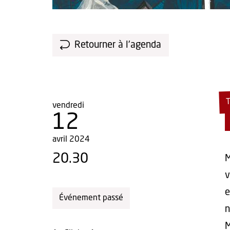
Retourner à l'agenda
T
vendredi
12
avril 2024
20.30
M
v
e
Événement passé
n
M