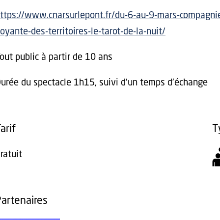
ttps://www.cnarsurlepont.fr/du-6-au-9-mars-compagnie
oyante-des-territoires-le-tarot-de-la-nuit/
out public à partir de 10 ans
urée du spectacle 1h15, suivi d'un temps d'échange
arif
T
ratuit
artenaires