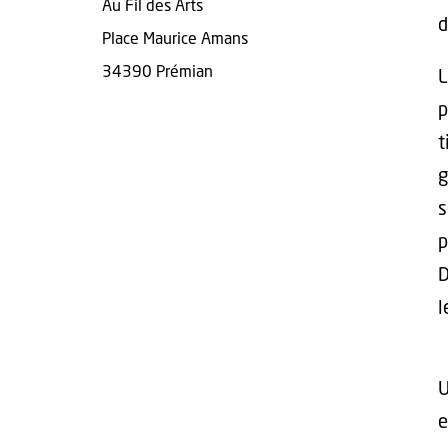
Au Fil des Arts
d
Place Maurice Amans
34390 Prémian
L
p
t
g
s
p
D
l
U
e