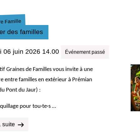
e Famille
er des familles
 06 juin 2026 14.00
Événement passé
ctif Graines de Familles vous invite à une
e entre familles en extérieur à Prémian
 du Pont du Jaur) :
uillage pour tou·te·s …
a suite