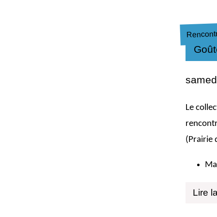
Rencontr
Goût
samedi
Le colle
rencontr
(Prairie
Maq
Lire l