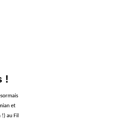
 !
ésormais
mian et
!) au Fil