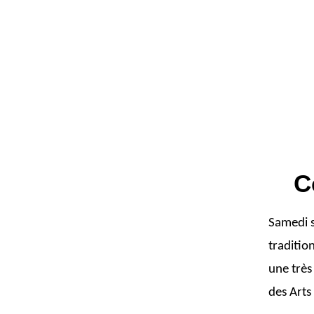
C
Samedi s
traditio
une très
des Arts