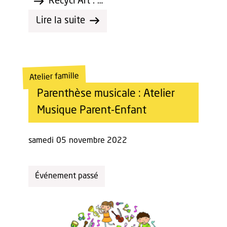
Recycl'Art : …
Lire la suite
Atelier famille
Parenthèse musicale : Atelier
Musique Parent-Enfant
samedi
05
novembre 2022
Événement passé